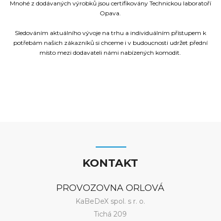
Mnohé z dodávaných výrobků jsou certifikovány Technickou laboratoří
Opava.
Sledováním aktuálního vývoje na trhu a individuálním přístupem k
potřebám našich zákazníků si chceme i v budoucnosti udržet přední
místo mezi dodavateli námi nabízených komodit.
KONTAKT
PROVOZOVNA ORLOVÁ
KaBeDeX spol. s r. o.
Tichá 209