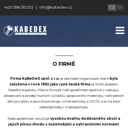
+420 596 515 202
|
info@kabedex.cz
CZ
EN
O FIRMĚ
Firma KaBeDeX spol. s r.o.
je obchodní organizace, která
byla
založena v roce 1992 jako ryze česká firma
se 100% podílem
českého kapitálu. Hlavní činnost naší společnosti spočívá v nákupu,
skladování a prodeji hutních výrobků, spojovacího materiálu, náhradních
dílů pro důlní a povrchové stroje, vrtné techniky a OCTG a to na bázi
velkoobchodu i maloobchodu.
Naše společnost zaručuje
vysokou kvalitu dodávaného zboží a
jejich plnou shodu s tuzemskými a zahraničními normami
.