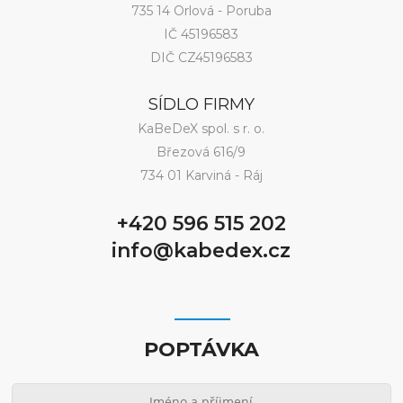
735 14 Orlová - Poruba
IČ 45196583
DIČ CZ45196583
SÍDLO FIRMY
KaBeDeX spol. s r. o.
Březová 616/9
734 01 Karviná - Ráj
+420 596 515 202
info@kabedex.cz
POPTÁVKA